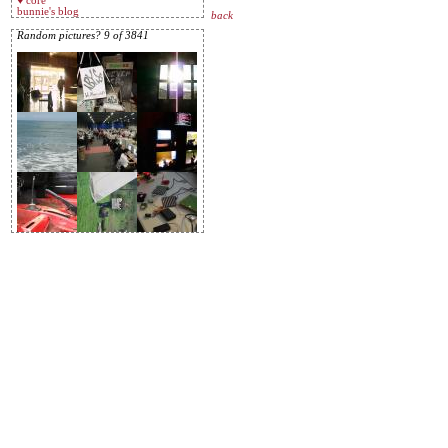
♥ core
bunnie's blog
back
Random pictures? 9 of 3841