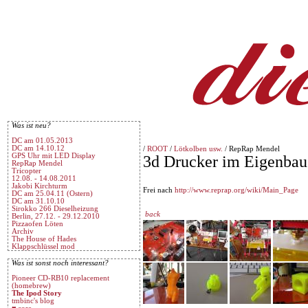
Was ist neu?
DC am 01.05.2013
DC am 14.10.12
/
ROOT
/
Lötkolben usw.
/ RepRap Mendel
GPS Uhr mit LED Display
3d Drucker im Eigenbau
RepRap Mendel
Tricopter
12.08. - 14.08.2011
Jakobi Kirchturm
Frei nach
http://www.reprap.org/wiki/Main_Page
DC am 25.04.11 (Ostern)
DC am 31.10.10
Sirokko 266 Dieselheizung
back
Berlin, 27.12. - 29.12.2010
Pizzaofen Löten
Archiv
The House of Hades
Klappschlüssel mod
Was ist sonst noch interessant?
Pioneer CD-RB10 replacement
(homebrew)
The Ipod Story
tmbinc's blog