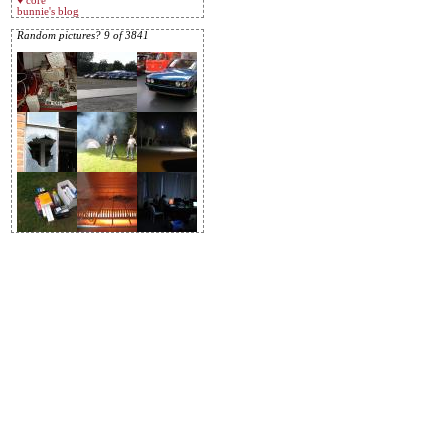
♥ core
bunnie's blog
Random pictures? 9 of 3841