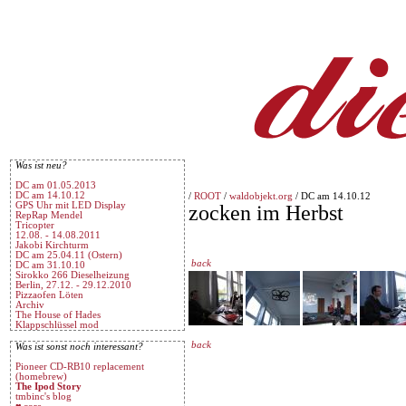
Was ist neu?
DC am 01.05.2013
DC am 14.10.12
/
ROOT
/
waldobjekt.org
/ DC am 14.10.12
GPS Uhr mit LED Display
zocken im Herbst
RepRap Mendel
Tricopter
12.08. - 14.08.2011
Jakobi Kirchturm
DC am 25.04.11 (Ostern)
back
DC am 31.10.10
Sirokko 266 Dieselheizung
Berlin, 27.12. - 29.12.2010
Pizzaofen Löten
Archiv
The House of Hades
Klappschlüssel mod
back
Was ist sonst noch interessant?
Pioneer CD-RB10 replacement
(homebrew)
The Ipod Story
tmbinc's blog