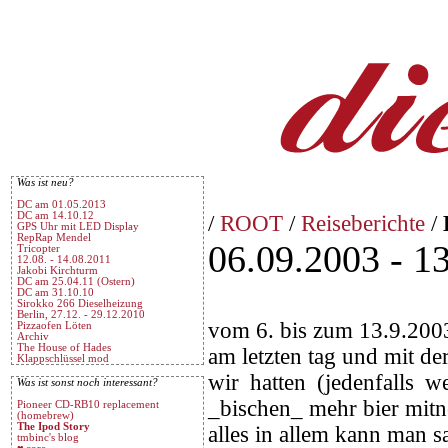
Was ist neu?
DC am 01.05.2013
DC am 14.10.12
/
ROOT
/
Reiseberichte
/
GPS Uhr mit LED Display
RepRap Mendel
06.09.2003 - 13
Tricopter
12.08. - 14.08.2011
Jakobi Kirchturm
DC am 25.04.11 (Ostern)
DC am 31.10.10
Sirokko 266 Dieselheizung
Berlin, 27.12. - 29.12.2010
vom 6. bis zum 13.9.2003
Pizzaofen Löten
Archiv
The House of Hades
am letzten tag und mit d
Klappschlüssel mod
wir hatten (jedenfalls
Was ist sonst noch interessant?
_bischen_ mehr bier mitn
Pioneer CD-RB10 replacement
(homebrew)
The Ipod Story
alles in allem kann man sa
tmbinc's blog