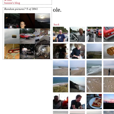
♥ core
bunnie's blog
ole.
Random pictures? 9 of 3841
back