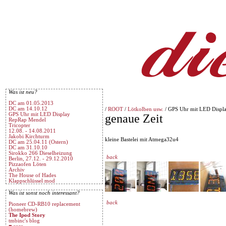
Was ist neu?
DC am 01.05.2013
DC am 14.10.12
/
ROOT
/
Lötkolben usw.
/ GPS Uhr mit LED Displ
GPS Uhr mit LED Display
genaue Zeit
RepRap Mendel
Tricopter
12.08. - 14.08.2011
Jakobi Kirchturm
kleine Bastelei mit Atmega32u4
DC am 25.04.11 (Ostern)
DC am 31.10.10
Sirokko 266 Dieselheizung
back
Berlin, 27.12. - 29.12.2010
Pizzaofen Löten
Archiv
The House of Hades
Klappschlüssel mod
Was ist sonst noch interessant?
back
Pioneer CD-RB10 replacement
(homebrew)
The Ipod Story
tmbinc's blog