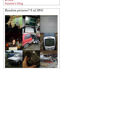
♥ core
bunnie's blog
Random pictures? 9 of 3841