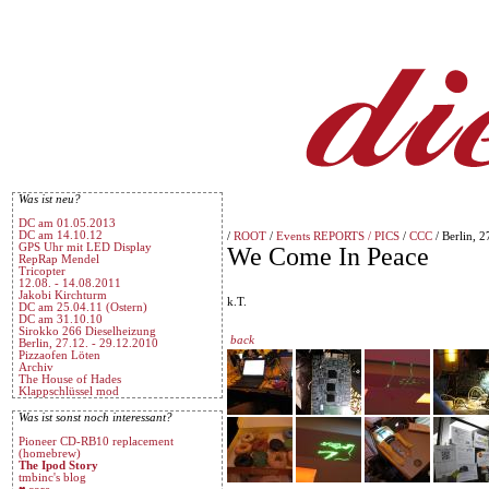
Was ist neu?
DC am 01.05.2013
DC am 14.10.12
/
ROOT
/
Events REPORTS / PICS
/
CCC
/ Berlin, 2
GPS Uhr mit LED Display
We Come In Peace
RepRap Mendel
Tricopter
12.08. - 14.08.2011
Jakobi Kirchturm
k.T.
DC am 25.04.11 (Ostern)
DC am 31.10.10
Sirokko 266 Dieselheizung
back
Berlin, 27.12. - 29.12.2010
Pizzaofen Löten
Archiv
The House of Hades
Klappschlüssel mod
Was ist sonst noch interessant?
Pioneer CD-RB10 replacement
(homebrew)
The Ipod Story
tmbinc's blog