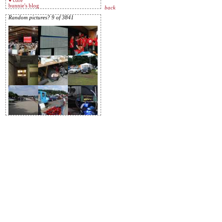
♥ core
bunnie's blog
back
Random pictures? 9 of 3841