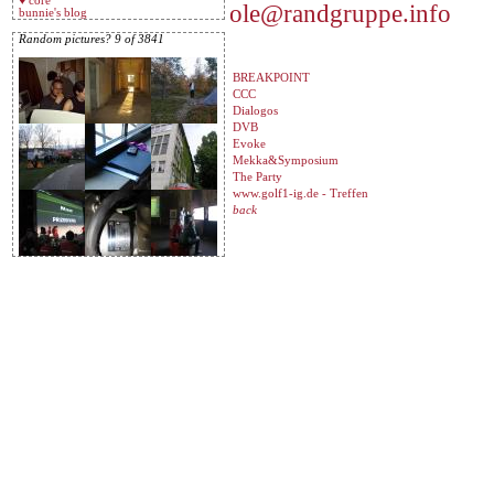
♥ core
ole@randgruppe.info
bunnie's blog
Random pictures? 9 of 3841
BREAKPOINT
CCC
Dialogos
DVB
Evoke
Mekka&Symposium
The Party
www.golf1-ig.de - Treffen
back