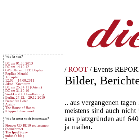
Was ist neu?
DC am 01.05.2013
DC am 14.10.12
/
ROOT
/ Events REPOR
GPS Uhr mit LED Display
RepRap Mendel
Bilder, Berichte
Tricopter
12.08. - 14.08.2011
Jakobi Kirchturm
DC am 25.04.11 (Ostern)
DC am 31.10.10
Sirokko 266 Dieselheizung
Berlin, 27.12. - 29.12.2010
.. aus vergangenen tagen :
Pizzaofen Löten
Archiv
The House of Hades
meistens sind auch nicht 
Klappschlüssel mod
aus platzgründen auf 640
Was ist sonst noch interessant?
ja mailen.
Pioneer CD-RB10 replacement
(homebrew)
The Ipod Story
tmbinc's blog