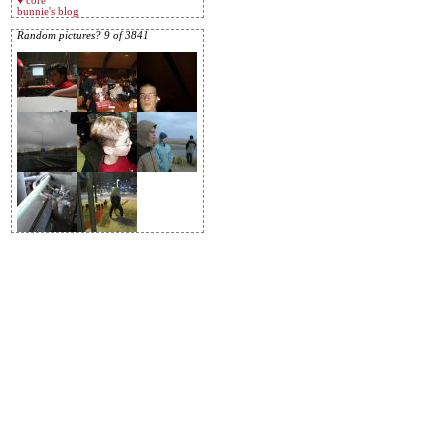
♥ core
bunnie's blog
Random pictures? 9 of 3841