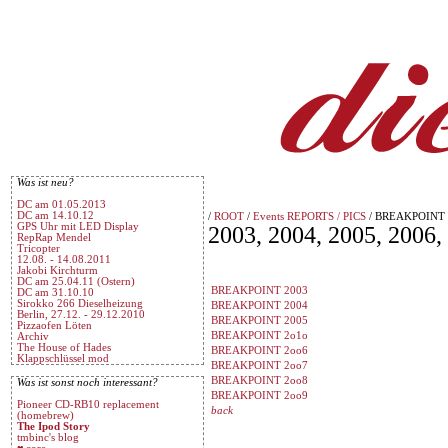
Was ist neu?
DC am 01.05.2013
DC am 14.10.12
/
ROOT
/
Events REPORTS / PICS
/ BREAKPOINT
GPS Uhr mit LED Display
2003, 2004, 2005, 2006,
RepRap Mendel
Tricopter
12.08. - 14.08.2011
Jakobi Kirchturm
DC am 25.04.11 (Ostern)
BREAKPOINT 2003
DC am 31.10.10
Sirokko 266 Dieselheizung
BREAKPOINT 2004
Berlin, 27.12. - 29.12.2010
BREAKPOINT 2005
Pizzaofen Löten
BREAKPOINT 2o1o
Archiv
The House of Hades
BREAKPOINT 2oo6
Klappschlüssel mod
BREAKPOINT 2oo7
BREAKPOINT 2oo8
Was ist sonst noch interessant?
BREAKPOINT 2oo9
Pioneer CD-RB10 replacement
back
(homebrew)
The Ipod Story
tmbinc's blog