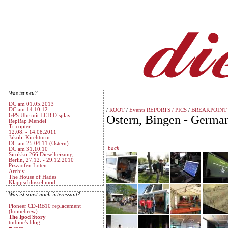
Was ist neu?
DC am 01.05.2013
DC am 14.10.12
/
ROOT
/
Events REPORTS / PICS
/
BREAKPOINT
GPS Uhr mit LED Display
Ostern, Bingen - German
RepRap Mendel
Tricopter
12.08. - 14.08.2011
Jakobi Kirchturm
DC am 25.04.11 (Ostern)
back
DC am 31.10.10
Sirokko 266 Dieselheizung
Berlin, 27.12. - 29.12.2010
Pizzaofen Löten
Archiv
The House of Hades
Klappschlüssel mod
Was ist sonst noch interessant?
Pioneer CD-RB10 replacement
(homebrew)
The Ipod Story
tmbinc's blog