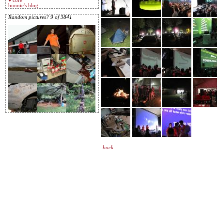
♥ core
bunnie's blog
Random pictures? 9 of 3841
back