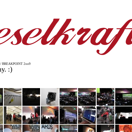
/ BREAKPOINT 2oo9
y. :)