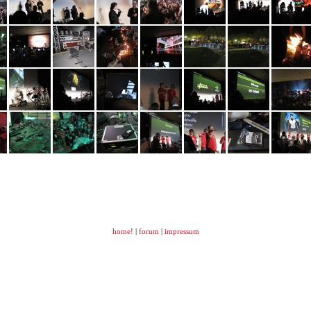
home!
|
forum
|
impressum