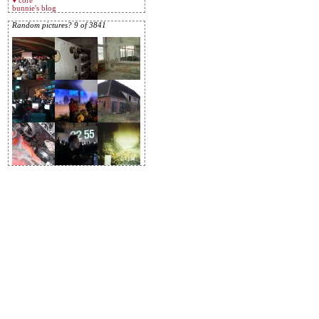
♥ core
bunnie's blog
Random pictures? 9 of 3841