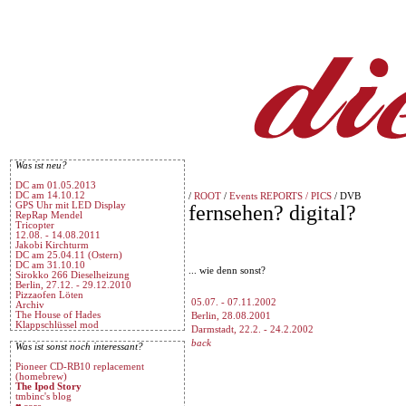
Was ist neu?
DC am 01.05.2013
DC am 14.10.12
/
ROOT
/
Events REPORTS / PICS
/ DVB
GPS Uhr mit LED Display
fernsehen? digital?
RepRap Mendel
Tricopter
12.08. - 14.08.2011
Jakobi Kirchturm
DC am 25.04.11 (Ostern)
DC am 31.10.10
... wie denn sonst?
Sirokko 266 Dieselheizung
Berlin, 27.12. - 29.12.2010
Pizzaofen Löten
05.07. - 07.11.2002
Archiv
The House of Hades
Berlin, 28.08.2001
Klappschlüssel mod
Darmstadt, 22.2. - 24.2.2002
back
Was ist sonst noch interessant?
Pioneer CD-RB10 replacement
(homebrew)
The Ipod Story
tmbinc's blog