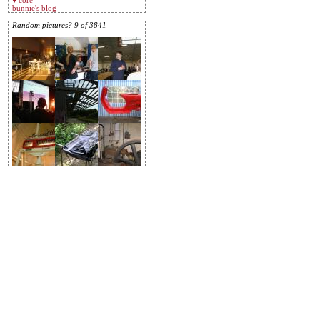
♥ core
bunnie's blog
Random pictures? 9 of 3841