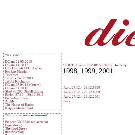
Was ist neu?
DC am 01.05.2013
DC am 14.10.12
/
ROOT
/
Events REPORTS / PICS
/ The Party
GPS Uhr mit LED Display
1998, 1999, 2001
RepRap Mendel
Tricopter
12.08. - 14.08.2011
Jakobi Kirchturm
DC am 25.04.11 (Ostern)
Aars, 27.12. - 29.12.1998
DC am 31.10.10
Sirokko 266 Dieselheizung
Aars, 27.12. - 29.12.1999
Berlin, 27.12. - 29.12.2010
Aars, 27.12. - 29.12.2001
Pizzaofen Löten
back
Archiv
The House of Hades
Klappschlüssel mod
Was ist sonst noch interessant?
Pioneer CD-RB10 replacement
(homebrew)
The Ipod Story
tmbinc's blog