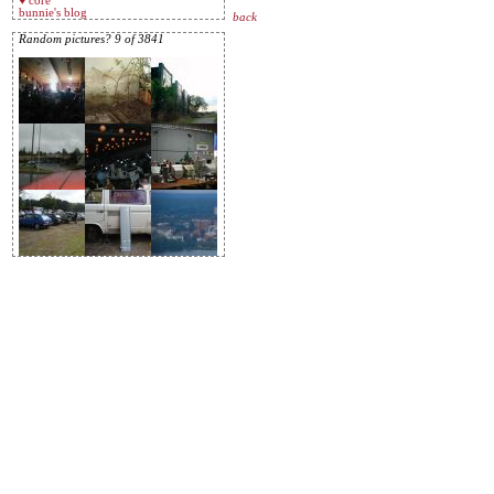
♥ core
bunnie's blog
back
Random pictures? 9 of 3841