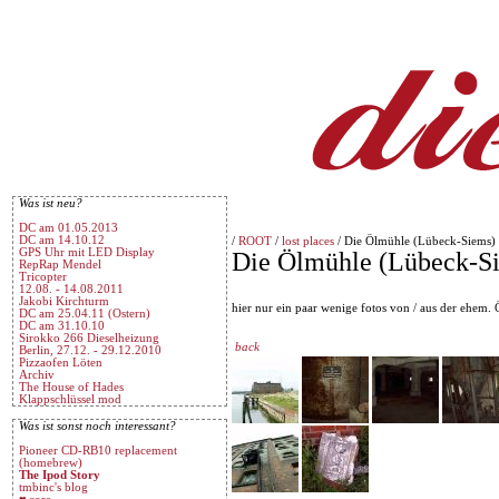
Was ist neu?
DC am 01.05.2013
DC am 14.10.12
/
ROOT
/
lost places
/ Die Ölmühle (Lübeck-Siems)
GPS Uhr mit LED Display
Die Ölmühle (Lübeck-S
RepRap Mendel
Tricopter
12.08. - 14.08.2011
Jakobi Kirchturm
hier nur ein paar wenige fotos von / aus der ehem. 
DC am 25.04.11 (Ostern)
DC am 31.10.10
Sirokko 266 Dieselheizung
back
Berlin, 27.12. - 29.12.2010
Pizzaofen Löten
Archiv
The House of Hades
Klappschlüssel mod
Was ist sonst noch interessant?
Pioneer CD-RB10 replacement
(homebrew)
The Ipod Story
tmbinc's blog