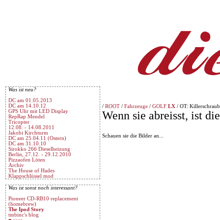
Was ist neu?
DC am 01.05.2013
DC am 14.10.12
/
ROOT
/
Fahrzeuge
/
GOLF
LX
/ OT: Killerschraub
GPS Uhr mit LED Display
Wenn sie abreisst, ist di
RepRap Mendel
Tricopter
12.08. - 14.08.2011
Jakobi Kirchturm
Schauen sie die Bilder an...
DC am 25.04.11 (Ostern)
DC am 31.10.10
Sirokko 266 Dieselheizung
Berlin, 27.12. - 29.12.2010
Pizzaofen Löten
Archiv
The House of Hades
Klappschlüssel mod
Was ist sonst noch interessant?
Pioneer CD-RB10 replacement
(homebrew)
The Ipod Story
tmbinc's blog