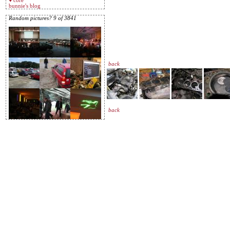
♥ core
bunnie's blog
Random pictures? 9 of 3841
back
back