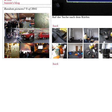
♥ core
bunnie's blog
Random pictures? 9 of 3841
Auf der Suche nach dem Kürbis.
back
back