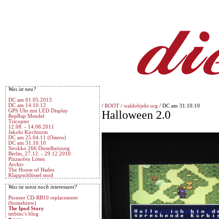
Was ist neu?
DC am 01.05.2013
DC am 14.10.12
/
ROOT
/
waldobjekt.org
/ DC am 31.10.10
GPS Uhr mit LED Display
Halloween 2.0
RepRap Mendel
Tricopter
12.08. - 14.08.2011
Jakobi Kirchturm
DC am 25.04.11 (Ostern)
DC am 31.10.10
Sirokko 266 Dieselheizung
Berlin, 27.12. - 29.12.2010
Pizzaofen Löten
Archiv
The House of Hades
Klappschlüssel mod
Was ist sonst noch interessant?
Pioneer CD-RB10 replacement
(homebrew)
The Ipod Story
tmbinc's blog